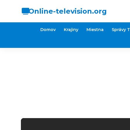
Online-television.org
Domov
Krajiny
Miestna
Správy 