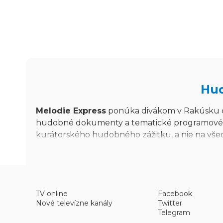
Hud
Melodie Express
ponúka divákom v Rakúsku c
hudobné dokumenty a tematické programové blo
kurátorského hudobného zážitku, a nie na všeo
Melodie Express naživo a získať prístup k tom
TV online
Facebook
Nové televízne kanály
Twitter
Stanica sa zameriava na špecifickú škálu hudobn
Telegram
show, reality seriálom alebo športovému vysiel