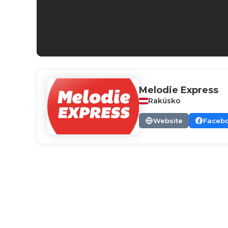
Melodie Express
Rakúsko
Website
Faceb