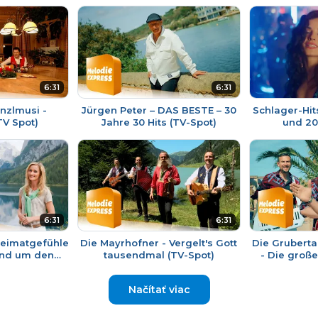
6:31
6:31
nzlmusi -
Jürgen Peter – DAS BESTE – 30
Schlager-Hit
TV Spot)
Jahre 30 Hits (TV-Spot)
und 20
6:31
6:31
 Heimatgefühle
Die Mayrhofner - Vergelt's Gott
Die Gruberta
und um den
tausendmal (TV-Spot)
- Die große
TV-Spot)
(
Načítať viac