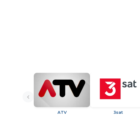
ATV
3sat