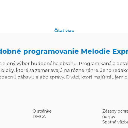
Čítať viac
obné programovanie Melodie Exp
ielený výber hudobného obsahu. Program kanála obsa
ky, ktoré sa zameriavajú na rôzne žánre. Jeho redakč
becnú zábavu alebo správy. Diváci, ktorí majú záujem 
uto špecifickému typu vysielaného obsahu.
Žánrové zameranie a obsah
O stránke
Zásady ochr
DMCA
údajov
ých štýlov, často vrátane klasickej, folkovej a tradičnej
Spätná väzb
aniu a zachováva si konzistentnú identitu okolo audiov