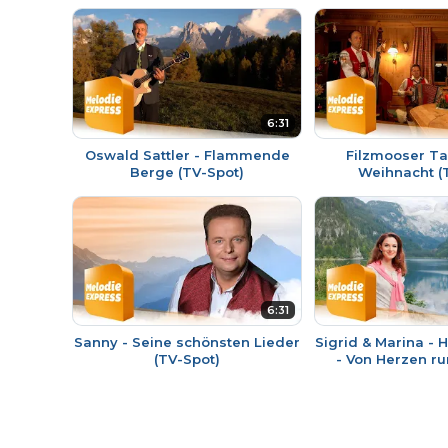
6:31
Oswald Sattler - Flammende
Filzmooser Ta
Berge (TV-Spot)
Weihnacht (
6:31
Sanny - Seine schönsten Lieder
Sigrid & Marina -
(TV-Spot)
- Von Herzen r
Dachstein (