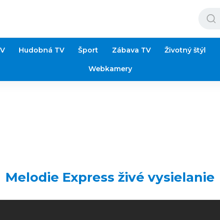
TV
Hudobná TV
Šport
Zábava TV
Životný štýl
Webkamery
Melodie Express živé vysielanie