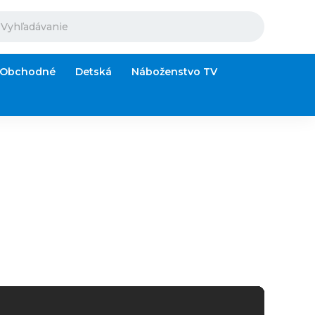
Obchodné
Detská
Náboženstvo TV