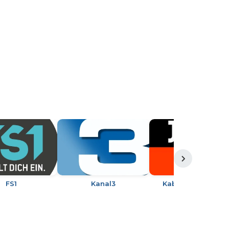
FS1
Kanal3
Kabel eins Austria