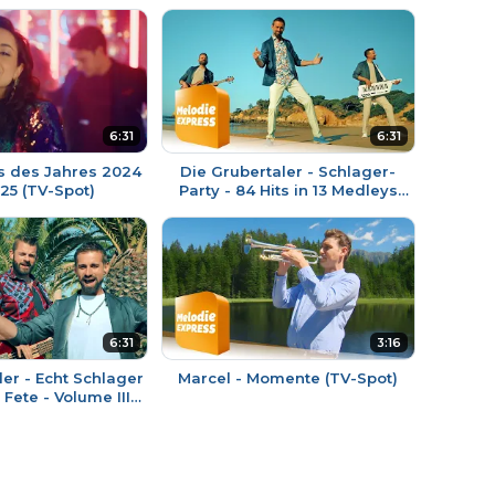
6:31
6:31
s des Jahres 2024
Die Grubertaler - Schlager-
25 (TV-Spot)
Party - 84 Hits in 13 Medleys
(TV-Spot)
6:31
3:16
ler - Echt Schlager
Marcel - Momente (TV-Spot)
 Fete - Volume III
TV-Spot)