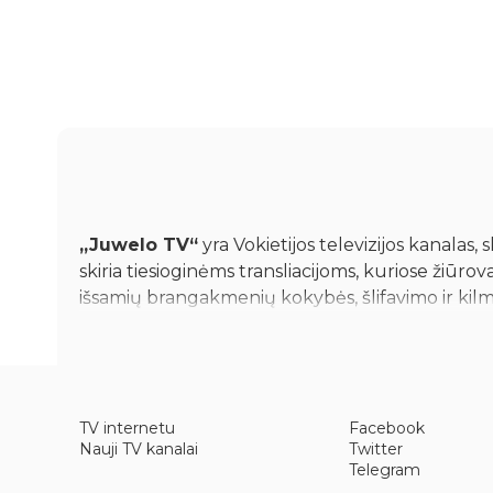
„Juwelo TV“
yra Vokietijos televizijos kanalas,
skiria tiesioginėms transliacijoms, kuriose žiūro
išsamių brangakmenių kokybės, šlifavimo ir kilm
kurie domisi juvelyrinių dirbinių įsigijimu tiesiog
TV internetu
Facebook
Nauji TV kanalai
Twitter
Pagrindinis stoties formatas apima brangakmen
Telegram
gaminio savybes, įskaitant karatų svorį ir skaid