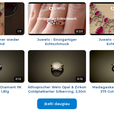
1:11
0:20
mer wieder
Juwelo - Einzigartiger
Juwelo -
nd
Echtschmuck
Ech
0:12
0:12
t Diamant 9K
Äthiopischer Welo Opal & Zirkon
Madagaskar
 1,81g
Goldplattierter Silberring, 3,30ct
375 Gol
Įkelti daugiau