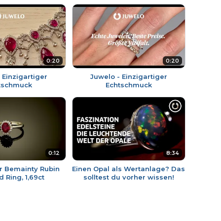
0:20
0:20
 Einzigartiger
Juwelo - Einzigartiger
tschmuck
Echtschmuck
0:12
8:34
 Bemainty Rubin
Einen Opal als Wertanlage? Das
d Ring, 1,69ct
solltest du vorher wissen!