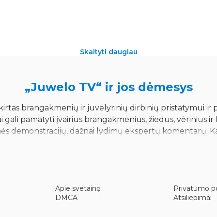
Skaityti daugiau
„Juwelo TV“ ir jos dėmesys
 skirtas brangakmenių ir juvelyrinių dirbinių pristatymui 
vai gali pamatyti įvairius brangakmenius, žiedus, vėrinius 
ės demonstracijų, dažnai lydimų ekspertų komentarų. Kana
iai per savo ekraną.
Brangakmenių gyvi pristatymai
Apie svetainę
Privatumo po
DMCA
Atsiliepimai
ių gaminių aukcionus ir pristatymus realiuoju laiku. Ši
rumą, o kameros rodo vaizdus iš arti. Toks požiūris leidži