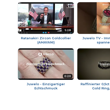
5:28
Ratanakiri Zircon Goldcollier
Juwelo TV - Im
(AMAYANI)
spanne
0:20
Juwelo - Einzigartiger
Raffinierter 0,5c
Echtschmuck
Gold Ring,