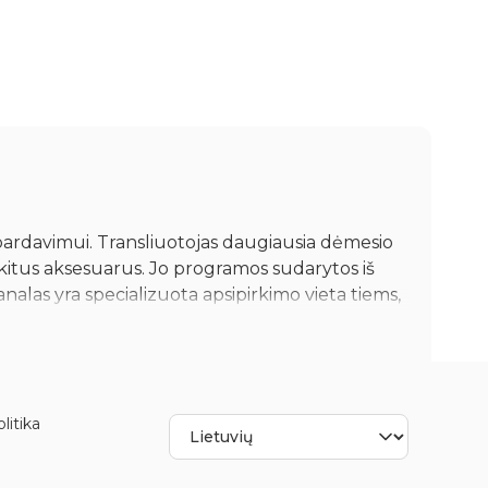
ir pardavimui. Transliuotojas daugiausia dėmesio
ir kitus aksesuarus. Jo programos sudarytos iš
las yra specializuota apsipirkimo vieta tiems,
litika
ų segmentų metu vedėjai apibūdina kiekvieno
a žiūrovams apžiūrėti prekes jų pardavimo metu.