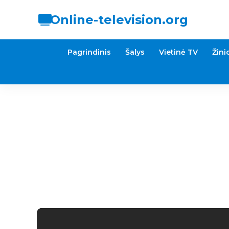
Online-television.org
Pagrindinis
Šalys
Vietinė TV
Žini