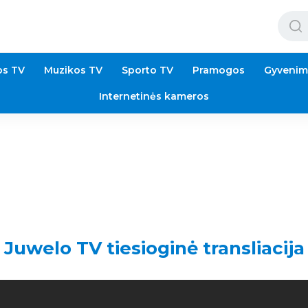
os TV
Muzikos TV
Sporto TV
Pramogos
Gyvenim
Internetinės kameros
Juwelo TV tiesioginė transliacija