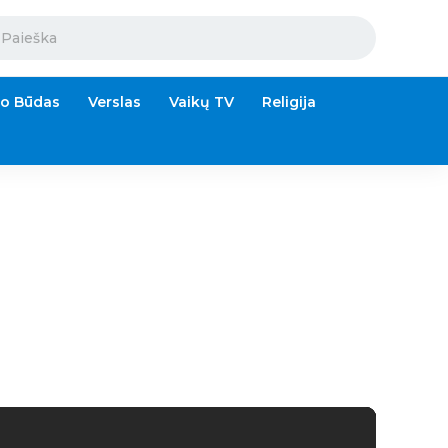
o Būdas
Verslas
Vaikų TV
Religija