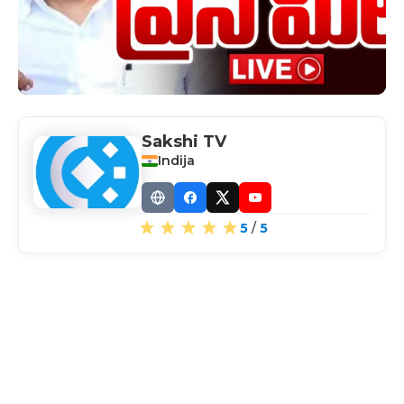
Sakshi TV
Indija
Website
Facebook
X
YouTube
5
/
5