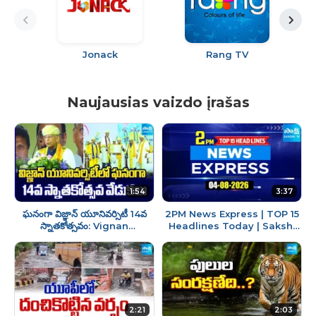
Jonack
Rang TV
Naujausias vaizdo įrašas
1:54
3:37
ఘనంగా విజ్ఞాన్ యూనివర్సిటీ 14వ
2PM News Express | TOP 15
స్నాతకోత్సవం: Vignan
Headlines Today | Sakshi
University 14th Convocation
Telugu News | 04-08-2026 |
Ceremony @SakshiTV
@SakshiTV
2:21
2:03