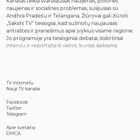
Kanalas teikia svarbiausias naujienas, politines
naujienas ir socialines problemas, susijusias su
Andhra Pradešu ir Telangana. Žiūrovai gali žiūrėti
„Sakshi TV“ tiesiogiai, kad sužinotų naujausias
antraštes ir pranešimus apie įvykius visame regione.
Jo programoje yra tiesioginiai debatai, išskirtiniai
interviu ir reportažai iš vietos, kuriais siekiama
pateikti auditorijai faktinę informaciją.
Regioninių naujienų apžvalga
TV internetu
Nauji TV kanalai
Transliuotojas daug eterio laiko skiria su valstijomis
susijusioms naujienoms, įskaitant teisėkūros
Facebook
procesus, vietos valdymą ir bendruomenės
Twitter
reikalus. Pirmenybę teikdamas regioninėms
Telegram
perspektyvoms, stotis užtikrina, kad žiūrovai gautų
išsamią problemų, tiesiogiai veikiančių jų kasdienį
Apie svetainę
DMCA
gyvenimą, analizę. Jos redakcinis požiūris pabrėžia