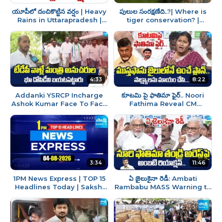
యూపీలో దంచికొట్టిన వర్షం | Heavy
పులుల సంరక్షణేది..?| Where is
Rains in Uttarapradesh |
tiger conservation? |
Weather Updates | Rains |
Nagarjuna Sagar Srisailam
Sakshi Tv
Forest Tiger | Pawan
4:33
8:22
Addanki YSRCP Incharge
కూటమి పై ఫాతిమా ఫైర్.. Noori
Ashok Kumar Face To Face
Fathima Reveal CM
| Minister Gottipati Ravi
Chandrababu Conspiracy
Kumar Followers Land Grab
On Mustafa | Sakshi Tv
3:34
11:46
1PM News Express | TOP 15
ఏ జైలుకైనా రెడీ: Ambati
Headlines Today | Sakshi
Rambabu MASS Warning to
Telugu News | 04-08-2026 |
KUTAMI Over Noori Fathima
@SakshiTV
Father Illegal Arrest