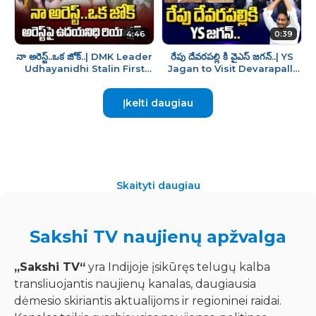
4:46
0:39
నా అరెస్ట్..ఒక జోక్..| DMK Leader
రేపు దేవరపల్లి కి వైఎస్ జగన్..| YS
Udhayanidhi Stalin First
Jagan to Visit Devarapalli
Reaction On Arrest | CM
Tomorrow to Meet Tobacco
Vijay | Sakshi Tv
Farmers |
Įkelti daugiau
Skaityti daugiau
Sakshi TV naujienų apžvalga
„Sakshi TV“
yra Indijoje įsikūręs telugų kalba
transliuojantis naujienų kanalas, daugiausia
dėmesio skiriantis aktualijoms ir regioninei raidai.