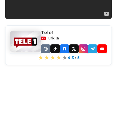
Tele1
Turkija
Website
TikTok
Facebook
X
Instagram
Telegram
YouTub
4.3
/
5