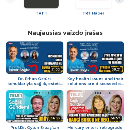
TRT 1
TRT Haber
Naujausias vaizdo įrašas
51:03
38:21
Dr. Erhan Öztürk
Key health issues and their
konuklarıyla sağlık, estetik
solutions are discussed on
ve yaşam kalitesine dair
"İşimiz Sağlık" with Dr.
her şeyi konuşuyor...
Erhan Öztürk...
34:33
56:52
Prof.Dr. Oytun Erbaş'tan
Mercury enters retrograde: