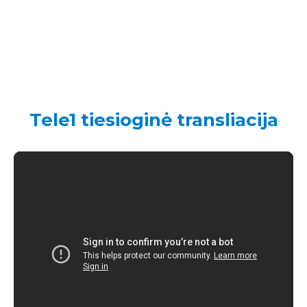
Tele1 tiesioginė transliacija