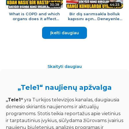
30:38
44:25
What is COPD and which
Bir diş sarımsakla bolluk
organs does it affect
kapısını açın... Deneyenler
besides the lungs? Assoc.
şaşkın... Astrolog Ferdi
Prof. Dr. Pınar Atagün exp...
Bozduman açıklıyor
Įkelti daugiau
Skaityti daugiau
„Tele1“ naujienų apžvalga
„Tele1“
yra Turkijos televizijos kanalas, daugiausia
dėmesio skiriantis naujienoms ir aktualijų
programoms. Stotis teikia reportažus apie vietinius
ir tarptautinius įvykius, siūlydama žiūrovams įvairius
naujienų biuletenius, analizės programas ir