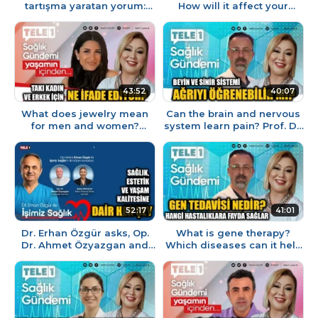
tartışma yaratan yorum:
How will it affect your
Allah'tan Türkiye'de
zodiac sign? Astrologer
Suriyeliler var, ürüyorlar...
Filiz Özkol explains
43:52
40:07
What does jewelry mean
Can the brain and nervous
for men and women?
system learn pain? Prof. Dr.
Content Creator and
Serbülent Gökhan Beyaz
designer Adriana
explains
Muratoğlu explains
52:17
41:01
Dr. Erhan Özgür asks, Op.
What is gene therapy?
Dr. Ahmet Özyazgan and
Which diseases can it help
Permanent Makeup
treat? Prof. Dr. Serbülent
Removal Specialist Ayten
Gökhan Beyaz explains.
Kömürc...