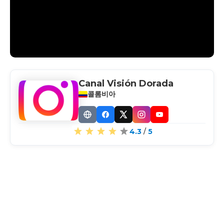
Canal Visión Dorada
콜롬비아
Website
Facebook
X
Instagram
YouTube
4.3
/
5