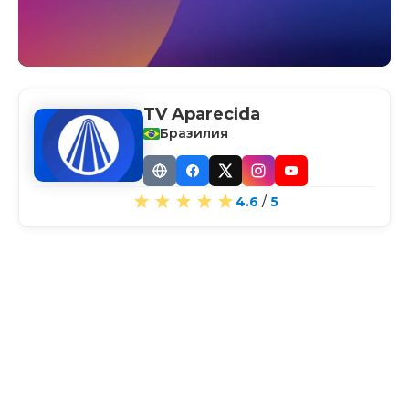
TV Aparecida
Бразилия
Website
Facebook
X
Instagram
YouTube
4.6
/
5