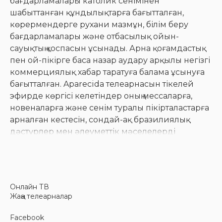
бағдарламалары католик сенімінен
шабыттанған құндылықтарға бағытталған,
көрермендерге рухани мазмұн, білім беру
бағдарламалары және отбасылық ойын-
сауықтың қоспасын ұсынады. Арна қоғамдастық
пен ой-пікірге баса назар аудару арқылы негізгі
коммерциялық хабар таратуға балама ұсынуға
бағытталған. Aparecida телеарнасын тікелей
эфирде көргісі келетіндер оның мессаларға,
новеналарға және сенім туралы пікірталастарға
арналған кестесін, сондай-ақ бразилиялық
дәстүрлер мен әлеуметтік мәселелерді
моральдық тұрғыдан зерттейтін
бағдарламаларды таба алады.
Онлайн ТВ
Әртүрлі бағдарламалау
Жаңа телеарналар
ұсыныстары
Facebook