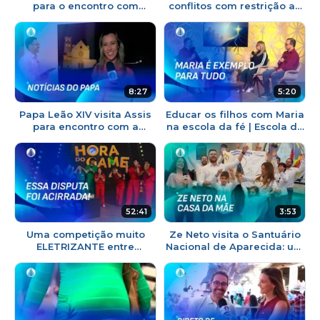
para o encontro com
conflitos com restrição ao
Jovens | TJ Aparecida
celular nas escolas | TJ
Aparecida
8:27
5:20
Papa Leão XIV visita Assis
Educar os filhos com Maria
para encontro com a
na escola da fé | Escola de
Juventude Franciscana | TJ
Maria
Aparecida
52:41
3:53
Uma competição muito
Ze Neto visita o Santuário
ELETRIZANTE entre
Nacional de Aparecida: um
Baterias Universitárias |
encontro emocionante com
Quarta Show
a Mãe | Viva a Tarde