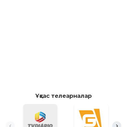
Ұқсас телеарналар