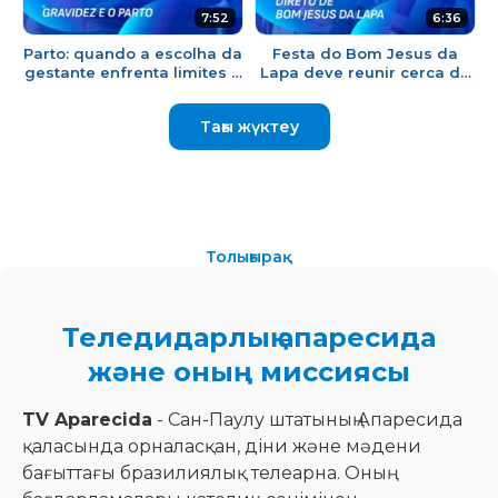
7:52
6:36
Parto: quando a escolha da
Festa do Bom Jesus da
gestante enfrenta limites e
Lapa deve reunir cerca de
desrespeito | TJ Aparecida
700 mil fiéis na Bahia | TJ
Aparecida
Тағы жүктеу
Толығырақ
Теледидарлық апаресида
және оның миссиясы
TV Aparecida
- Сан-Паулу штатының Апаресида
қаласында орналасқан, діни және мәдени
бағыттағы бразилиялық телеарна. Оның