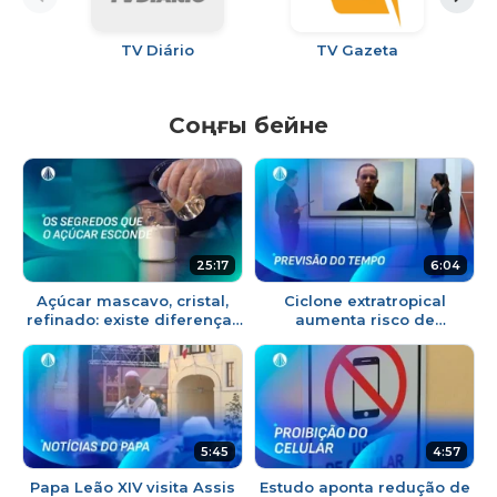
TV Diário
TV Gazeta
Соңғы бейне
25:17
6:04
Açúcar mascavo, cristal,
Ciclone extratropical
refinado: existe diferença?
aumenta risco de
A Ciência Explica | Explica
tempestades no Sul do
Essa
Brasil | TJ Aparecida
5:45
4:57
Papa Leão XIV visita Assis
Estudo aponta redução de