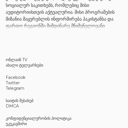
სოციალურ საკითხებს, რომლებიც მისი
აუდიტორიისთვის აქტუალურია. მისი პროგრამების
მიზანია მაყურებლის ინფორმირება პაკისტანსა და
ფართო რეგიონში მიმდინარე მნიშვნელოვანი
მოვლენების შესახებ.
ყოველდღიური სიახლეები და
ონლაინ TV
ანალიზი
ახალი ტელეარხები
რადიოსადგური გთავაზობთ საინფორმაციო
Facebook
გამოშვებებისა და თოქ-შოუების ფართო სპექტრს,
Twitter
რომლებიც სხვადასხვა პერსპექტივიდან განიხილავს
Telegram
ამბებს. მაყურებელს შეუძლია თვალყური ადევნოს
საიტის შესახებ
ბოლო სიახლეებს და სიღრმისეულ დისკუსიებს ისეთ
DMCA
თემებზე, როგორიცაა მმართველობა, ეკონომიკა და
საჯარო პოლიტიკა. ეს სერვისი პრიორიტეტს ანიჭებს
კონფიდენციალურობის პოლიტიკა
ფაქტობრივ რეპორტაჟებსა და სარედაქციო
უკუკავშირი