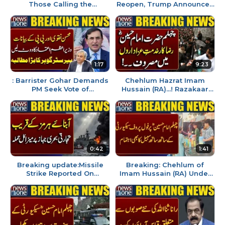
Those Calling the
Reopen, Trump Announces
Government Rigged Are
| 05 PM News Headlines |
Rigged Themselves |
News One
Breaking News
1:17
9:23
: Barrister Gohar Demands
Chehlum Hazrat Imam
PM Seek Vote of
Hussain (RA)...! Razakaar
Confidence After Mohsin
Khidmat-e-Azadaron Mein
Naqvi and PPP Statements |
Masroof..! | NewsOne
News
0:42
1:41
Breaking update:Missile
Breaking: Chehlum of
Strike Reported On
Imam Hussain (RA) Under
Commercial Ship in Strait
Tight Security, Water Stalls
Of Hormuz | NewsOne
Set Up Across Pakistan