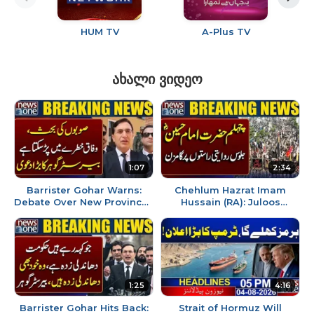
HUM TV
A-Plus TV
A
ახალი ვიდეო
1:07
2:34
Barrister Gohar Warns:
Chehlum Hazrat Imam
Debate Over New Provinces
Hussain (RA): Juloos
Could Put the Federation at
Rawayati Raston par
Risk | News One
Gamzan | NewsOne
1:25
4:16
Barrister Gohar Hits Back:
Strait of Hormuz Will