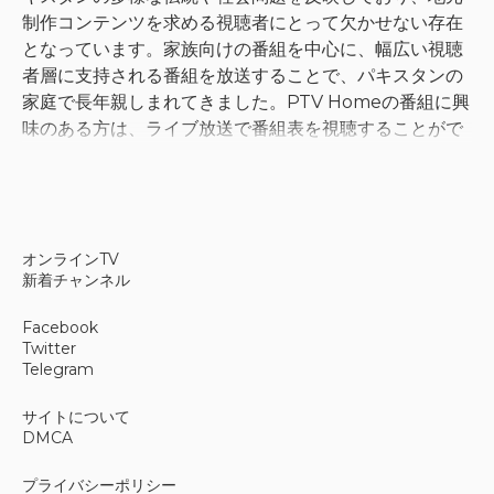
制作コンテンツを求める視聴者にとって欠かせない存在
となっています。家族向けの番組を中心に、幅広い視聴
者層に支持される番組を放送することで、パキスタンの
家庭で長年親しまれてきました。PTV Homeの番組に興
味のある方は、ライブ放送で番組表を視聴することがで
きます。
ドラマとエンターテイメントコンテ
オンラインTV
ンツ
新着チャンネル
このチャンネルは、社会問題や歴史的物語を題材にした
Facebook
オリジナルドラマ作品で知られています。これらの連続
Twitter
ドラマは、幅広い年齢層に対応したコメディ番組や音楽
Telegram
公演と並んで、番組編成の重要な要素となっています。
サイトについて
また、祝日や宗教行事の際には、文化的な慣習に沿った
DMCA
特別番組も放送しています。より柔軟な視聴方法を好む
視聴者のために、PTV Homeのライブストリーミングサ
プライバシーポリシー