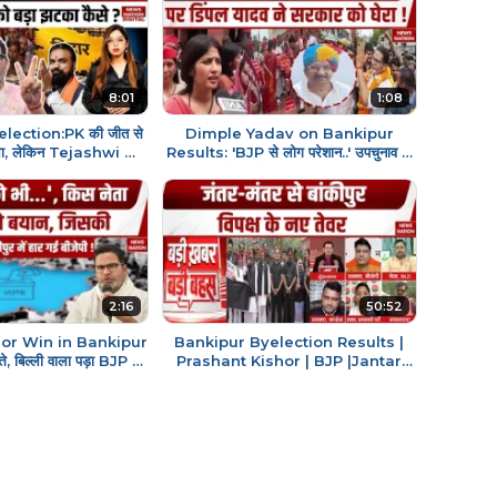
8:01
1:08
lection:PK की जीत से
Dimple Yadav on Bankipur
ा, लेकिन Tejashwi को
Results: 'BJP से लोग परेशान..' उपचुनाव के
से ?JSP Celebration
नतीजों पर बोलीं डिंपल यादव! JSP
2:16
50:52
or Win in Bankipur
Bankipur Byelection Results |
े, बिल्ली वाला पड़ा BJP पर
Prashant Kishor | BJP |Jantar
i Shankar | JSP
Mantar Protest- विपक्ष vs सरकार!
JSP| SP