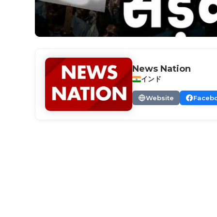
News Nation
インド
Website
Faceb