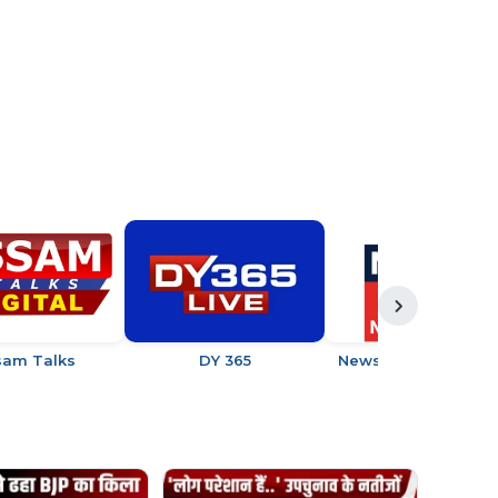
sam Talks
DY 365
News18 Assam/Nort
East