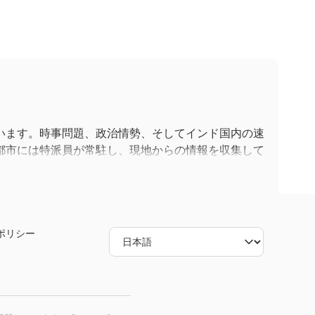
います。時事問題、政治情勢、そしてインド国内の速
都市には特派員が常駐し、現地からの情報を収集して
できます。
ポリシー
は、ゴールデンタイムの討論番組、調査報道、主要ニ
る議論も放送しています。より柔軟な視聴方法を好む
れており、オンデマンドでコンテンツを視聴できます。