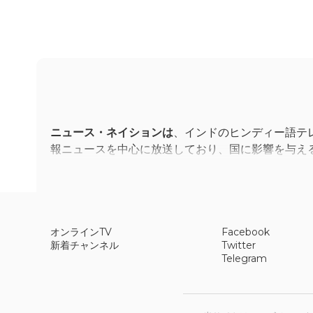
ニュース・ネイションは
、インドのヒンディー語テ
報ニュースを中心に放送しており、国に影響を与え
います。視聴者はニュース・ネイションの生放送を
オンラインTV
Facebook
新着チャンネル
Twitter
このチャンネルは、政治、犯罪、経済、社会問題な
Telegram
ュースを分析する特別速報などが含まれています。
視聴者のために、News Nationのライブス