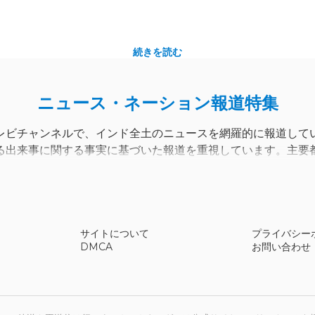
続きを読む
ニュース・ネーション報道特集
レビチャンネルで、インド全土のニュースを網羅的に報道して
る出来事に関する事実に基づいた報道を重視しています。主要
視聴することで、最新のニュースや詳細なレポートを常に把握
ニュース番組とコーナー
サイトについて
プライバシー
DMCA
お問い合わせ
ど、幅広いニュース番組を提供しています。毎日の番組編成に
また、地域ニュースの最新情報や政策問題に関する専門家によ
トリーミングは様々なオンラインテレビプラットフォームで提供さ