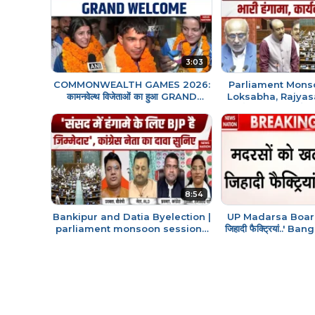
3:03
COMMONWEALTH GAMES 2026:
Parliament Mons
कामनवेल्थ विजेताओं का हुआ GRAND
Loksabha, Rajyasabh
WELCOME| COMMONWEALTH
जोरदार हंगामा, कार्यवा
GAMES| #neerajchopra
8:54
Bankipur and Datia Byelection |
UP Madarsa Board: 'इन
parliament monsoon session।
जिहादी फैक्ट्रियां..' B
Prashant Kishor | BJP |
तसलीमा नसरीन 
Congress | RJD