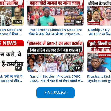
2:59
3:10
oon Session:
Parliament Monsoon Session:
Bankipur By e
a में विपक्ष का
संसद के बाहर विपक्ष का हंगामा, Priyanka ने
ढहा BJP का किल
ही स्थागित! BJP
Amit Shah से मांगा जवाब! BJP
बड़ा झटका कै
1:12
3:12
्हें बंद करो, ये
Ranchi Student Protest: JPSC,
Prashant Kish
angladeshi लेखिका
JSSC परीक्षा में गड़बड़ी को लेकर छात्रों का
ByElection: कुत्त
का बयान!
प्रदर्शन| CM Hemant Soren
भारी। Rav
さらに読み込む