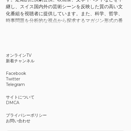
継し、スイス国内外の芸術シーンを反映した質の高い文
化番組を視聴者に提供しています。また、科学、哲学、
時事問題を分析的な視点から探求するマガジン形式の番
組も放送しています。
ドキュメンタリーと芸術に焦点を当
オンラインTV
てる
新着チャンネル
ドキュメンタリーは放送局のアイデンティティの中核を
Facebook
成すものであり、ヨーロッパの歴史、環境問題、世界の
Twitter
文化遺産などを題材にした番組が数多く制作されていま
Telegram
す。このチャンネルでは、スイス各地の文化機関と提携
サイトについて
し、視覚芸術、建築、映画に関するシリーズ番組を定期
DMCA
的に放送しています。長編ドキュメンタリーや、主要な
コンサートホールやオペラハウスでの公演録画に多くの
プライバシーポリシー
放送時間を割いている点も、この放送局の特徴です。ニ
お問い合わせ
ッチな文化テーマに関心のある視聴者は、主流の商業放