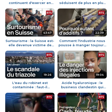
continuent d'exercer en
séduisent de plus en plus
Suisse malgré une
de consommateurs | RTS
interdiction | RTS
43:47
22:39
Surtourisme : la Suisse est-
Comment l'industrie nous
elle devenue victime de
pousse à manger toujours
son succès ? | RTS
plus d'aliments ultra-
transformés | RTS
19:26
19:04
L'eau du robinet est
Acide hyaluronique : le
contaminée : faut-il
business clandestin qui
s'inquiéter ? | RTS
défigure des patientes |
RTS