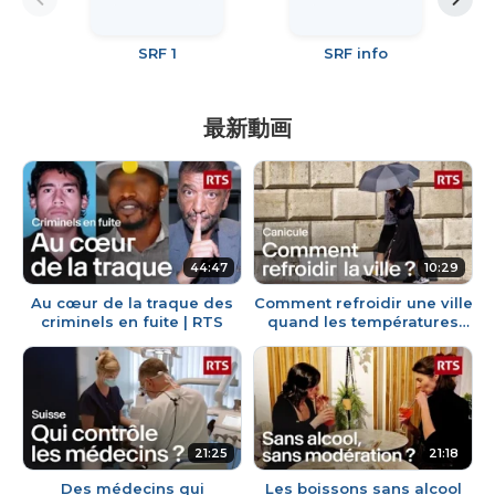
SRF 1
SRF info
最新動画
44:47
10:29
Au cœur de la traque des
Comment refroidir une ville
criminels en fuite | RTS
quand les températures
explosent ? | RTS
21:25
21:18
Des médecins qui
Les boissons sans alcool