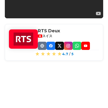
RTS Deux
スイス
Website
Facebook
X
Instagram
WhatsApp
YouTube
4.7
/
5