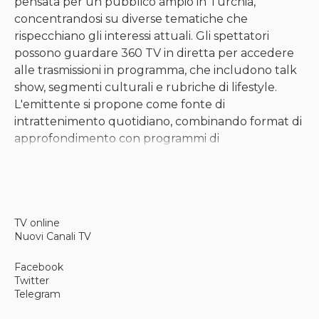
pensata per un pubblico ampio in Turchia,
concentrandosi su diverse tematiche che
rispecchiano gli interessi attuali. Gli spettatori
possono guardare 360 TV in diretta per accedere
alle trasmissioni in programma, che includono talk
show, segmenti culturali e rubriche di lifestyle.
L'emittente si propone come fonte di
intrattenimento quotidiano, combinando format di
approfondimento con programmi di
intrattenimento più leggeri.
Focus su contenuti e
TV online
programmazione
Nuovi Canali TV
Il palinsesto del canale comprende in genere
Facebook
dibattiti in studio, programmi di interviste e
Twitter
trasmissioni in stile magazine che trattano temi
Telegram
sociali, attualità e cultura popolare. L'approccio