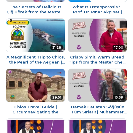
The Secrets of Delicious
What Is Osteoporosis? |
Çiğ Börek from the Master |
Prof. Dr. Pınar Akpınar |
Zeki Aksu | In Pursuit of
Stay Healthy
Flavor
31:28
17:00
A Magnificent Trip to Chios,
Crispy Simit, Warm Bread:
the Pearl of the Aegean |
Tips from the Master Chef |
Traveling the World with
Bread Chef Umut Bayram |
Ataman | 07/10/2026
In Pursuit of Flavor
29:51
15:59
Chios Travel Guide |
Damak Çatlatan Söğüşün
Circumnavigating the
Tüm Sırları! | Muhammer
World with Ataman |
Özkaymak | Lezzet Peşinde
07/04/2026