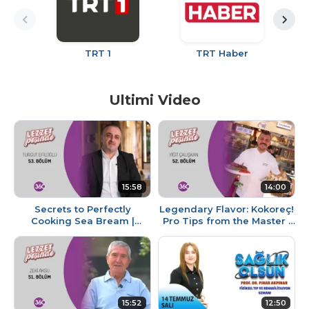
TRT 1
TRT Haber
Ultimi Video
15:58
14:00
Secrets to Perfectly
Legendary Flavor: Kokoreç!
Cooking Sea Bream |
Pro Tips from the Master |
Turgut Efiloğlu | In Pursuit
Yiit Çalışkan | In Pursuit of
of Flavor
Flavor
15:52
12:50