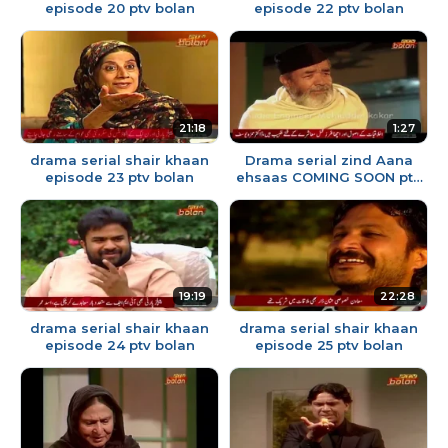
episode 20 ptv bolan
episode 22 ptv bolan
21:18
1:27
drama serial shair khaan
Drama serial zind Aana
episode 23 ptv bolan
ehsaas COMING SOON ptv
bolan
19:19
22:28
drama serial shair khaan
drama serial shair khaan
episode 24 ptv bolan
episode 25 ptv bolan