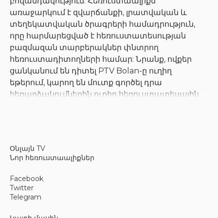
բովանդակություն: Հեռուստաալիքն
առաջարկում է զվարճանքի, լրատվական և
տեղեկատվական ծրագրերի համադրություն,
որը հարմարեցված է հեռուստատեսության
բազմազան տարբերակներ փնտրող
հեռուստադիտողների համար: Նրանք, ովքեր
ցանկանում են դիտել PTV Bolan-ը ուղիղ
եթերում, կարող են մուտք գործել դրա
հեռարձակումներին ուղիղ հեռուստատեսային
լուսաբանում ապահովող տարբեր հարթակների
միջոցով:
Օնլայն TV
Տարածաշրջանային
Նոր հեռուստաալիքներ
բովանդակության առաջարկներ
Facebook
Twitter
Հեռուստաալիքը ներկայացնում է ծրագրեր,
Telegram
որոնք լուսաբանում են տեղական
ավանդույթները, երաժշտությունը և արդիական