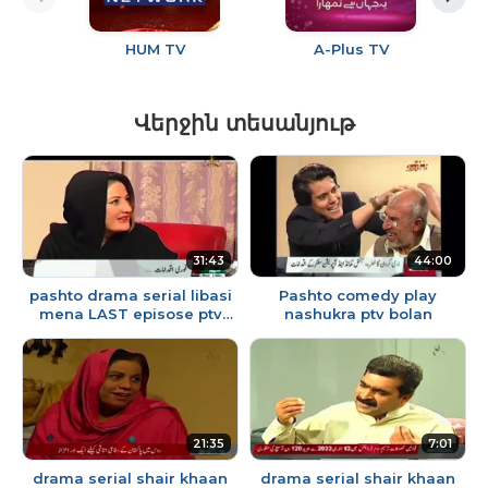
HUM TV
A-Plus TV
A
Վերջին տեսանյութ
31:43
44:00
pashto drama serial libasi
Pashto comedy play
mena LAST episose ptv
nashukra ptv bolan
bolan
21:35
7:01
drama serial shair khaan
drama serial shair khaan