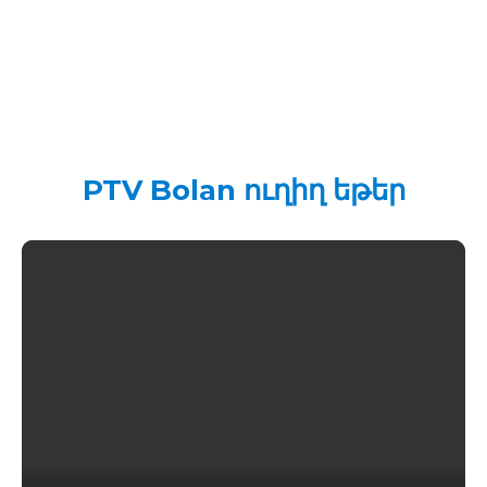
PTV Bolan ուղիղ եթեր