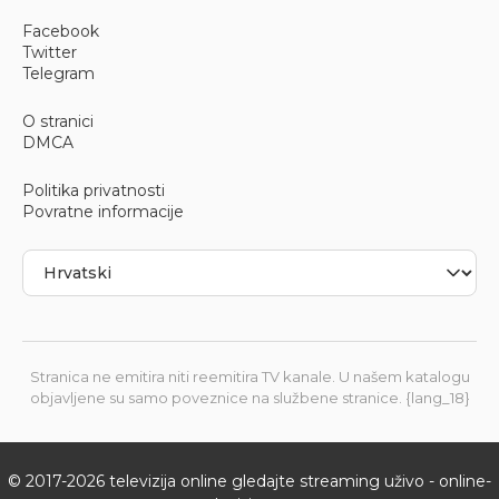
Facebook
Twitter
Telegram
O stranici
DMCA
Politika privatnosti
Povratne informacije
Stranica ne emitira niti reemitira TV kanale. U našem katalogu
objavljene su samo poveznice na službene stranice. {lang_18}
© 2017-
2026
televizija online gledajte streaming uživo - online-