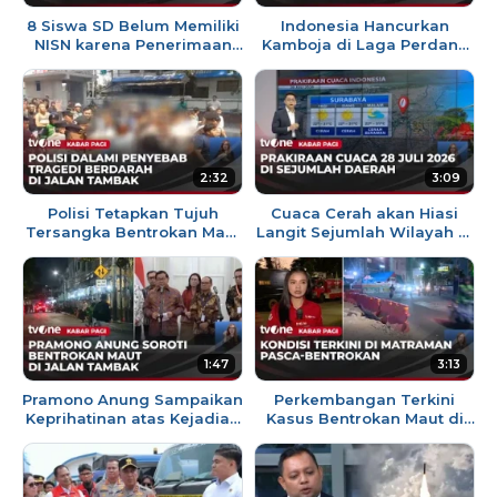
8 Siswa SD Belum Memiliki
Indonesia Hancurkan
NISN karena Penerimaan
Kamboja di Laga Perdana
Melebihi Kuota | Kabar Pagi
AFF 2026 | AKIP tvOne
2:32
3:09
Polisi Tetapkan Tujuh
Cuaca Cerah akan Hiasi
Tersangka Bentrokan Maut
Langit Sejumlah Wilayah di
di Menteng | Kabar Pagi
Indonesia | Kabar Pagi
1:47
3:13
Pramono Anung Sampaikan
Perkembangan Terkini
Keprihatinan atas Kejadian
Kasus Bentrokan Maut di
Bentrokan di Menteng yang
Matraman | Kabar Pagi
Menewaskan Satu Orang