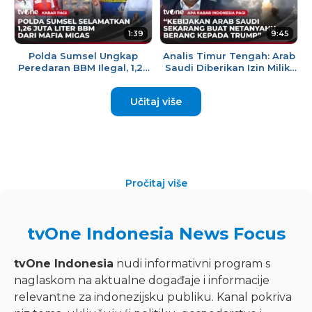
1:39
9:45
Polda Sumsel Ungkap
Analis Timur Tengah: Arab
Peredaran BBM Ilegal, 1,26
Saudi Diberikan Izin Miliki
Juta Liter Berhasil
Nuklir, Netanyahu Berang |
Diselamatkan | Kabar Pagi
AKIP tvOne
Učitaj više
Pročitaj više
tvOne Indonesia News Focus
tvOne Indonesia
nudi informativni program s
naglaskom na aktualne događaje i informacije
relevantne za indonezijsku publiku. Kanal pokriva