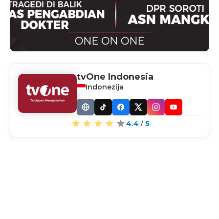
tvOne Indonesia
Indonezija
Website
TikTok
Facebook
X
Instagram
YouTube
4.4
/
5