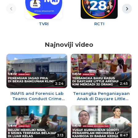
TVRI
RCTI
Najnoviji video
2:24
2:45
INAFIS and Forensic Lab
Tersangka Penganiayaan
Teams Conduct Crime
Anak di Daycare Little
Scene Investigation After
Aresha Bertambah | Kabar
Body Found at Former
Pagi
Beauty...
3:13
8:47