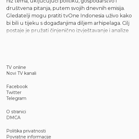
niz tema, uključujući politiku, gospodarstvo i
društvena pitanja, putem svojih dnevnih emisija.
Gledatelji mogu pratiti tvOne Indonesia uživo kako
bi bili u tijeku s događanjima diljem arhipelaga. Cilj
postaje je pružati činjenično izvještavanje i analize
kako bi javnost bila informirana.
Informativne talk show emisije
TV online
Novi TV kanali
Uz izravne vijesti, kanal nudi i talk showove koji
raspravljaju o gorućim nacionalnim pitanjima. Ovi
Facebook
programi često okupljaju novinare, analitičare i
Twitter
javne osobe kako bi detaljnije ispitali priče. Format
Telegram
omogućuje proširenu raspravu o temama kao što
su upravljanje, pravo i javna politika. Za one koji su
O stranici
DMCA
zainteresirani za suštinski dijalog, emiter nudi
platformu za argumentiranu raspravu i
Politika privatnosti
komentare.
Povratne informacije