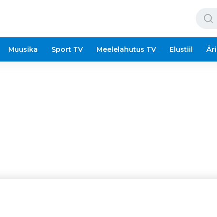
Muusika
Sport TV
Meelelahutus TV
Elustiil
Äri