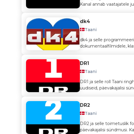
Kanal annab vaatajatele j
dk4
Taani
dk4 ja selle programmeeri
dokumentaalfilmidele, klassi
DR1
Taani
DR1 ja selle roll Taani ri
uudiseid, päevakajalisi sün
DR2
Taani
DR2 ja selle toimetuslik 
päevakajalisi sündmusi. K