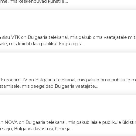
mme, mis keskenduvad kunstile,...
sisu VTK on Bulgaaria telekanal, mis pakub oma vaatajatele mi
, mis köidab laia publikut kogu riigis....
il Eurocom TV on Bulgaaria telekanal, mis pakub oma publikule 
tamisele, mis peegeldab Bulgaaria vaatajate...
n NOVA on Bulgaaria telekanal, mis pakub laiale publikule üldi
arju, Bulgaaria lavastusi, filme ja...