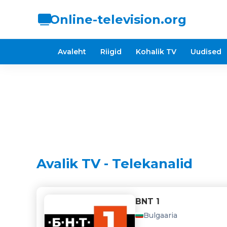
Online-television.org
Avaleht
Riigid
Kohalik TV
Uudised
Avalik TV - Telekanalid
BNT 1
Bulgaaria