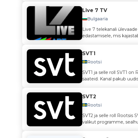
Live 7 TV
Bulgaaria
Live 7 telekanali ülevaad
edastamisele, mis kajastab k
SVT1
Rootsi
SVT1 ja selle roll SVT1 on 
saateid. Kanal pakub uudise
SVT2
Rootsi
SVT2 ja selle roll Rootsis 
valikut programme, sealhu