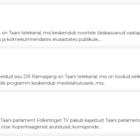
 on Taani telekanal, mis keskendub noortele täiskasvanud vaata
a kolmekümnendates eluaastates publikule,...
dud sisu DR Ramasjang on Taani telekanal, mis on loodud eelkoo
 Selle programm keskendub meelelahutusele, mis...
ja Taani parlament Folketinget TV pakub kajastust Taani parlamend
 otse Kopenhaagenist arutelusid, komisjonide...