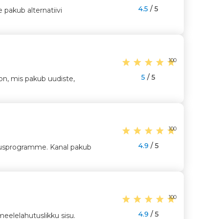
4.5
/ 5
 pakub alternatiivi
100
5
/ 5
on, mis pakub uudiste,
100
4.9
/ 5
usprogramme. Kanal pakub
100
4.9
/ 5
eelelahutuslikku sisu.