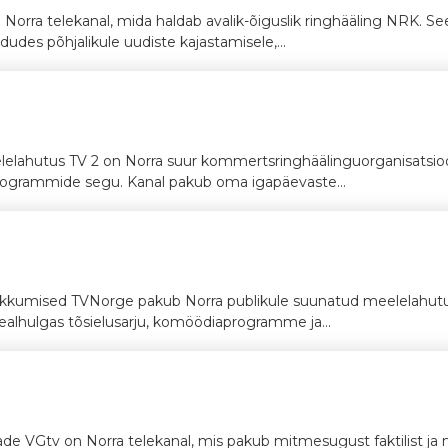
 Norra telekanal, mida haldab avalik-õiguslik ringhääling NRK. See
udes põhjalikule uudiste kajastamisele,...
elelahutus TV 2 on Norra suur kommertsringhäälinguorganisatsio
rogrammide segu. Kanal pakub oma igapäevaste...
kumised TVNorge pakub Norra publikule suunatud meelelahut
alhulgas tõsielusarju, komöödiaprogramme ja...
 VGtv on Norra telekanal, mis pakub mitmesugust faktilist ja m