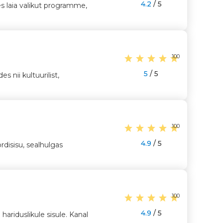
4.2
/ 5
es laia valikut programme,
100
5
/ 5
 nii kultuurilist,
100
4.9
/ 5
disisu, sealhulgas
100
4.9
/ 5
ariduslikule sisule. Kanal