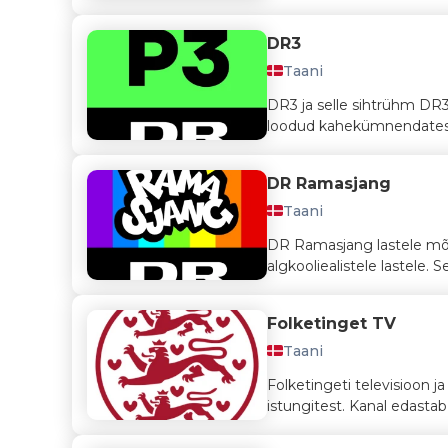
DR3
Taani
DR3 ja selle sihtrühm DR3
loodud kahekümnendates j
DR Ramasjang
Taani
DR Ramasjang lastele mõel
algkooliealistele lastele.
Folketinget TV
Taani
Folketingeti televisioon 
istungitest. Kanal edastab