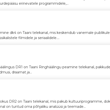
uurdepääsu erinevatele programmidele,...
mine dk4 on Taani telekanal, mis keskendub vanemale publikule 
kalistele filmidele ja seriaalidele....
nghäälingus DR1 on Taani Ringhäälingu peamine telekanal, pakkudes l
dmusi, draamat ja...
fookus DR2 on Taani telekanal, mis pakub kultuuriprogramme, do
anal on tuntud oma põhjaliku analüüsi ja teemade...