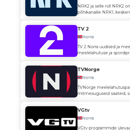
NRK2 ja selle roll NRK2 on
põhikanalile NRK1, keskend
TV 2
Norra
TV 2 Norra uudised ja me
meelelahutuse ja spordip
TVNorge
Norra
TVNorge meelelahutuspak
mitmesuguseid saateid, se
VGtv
Norra
VGtv programmide ülevaade