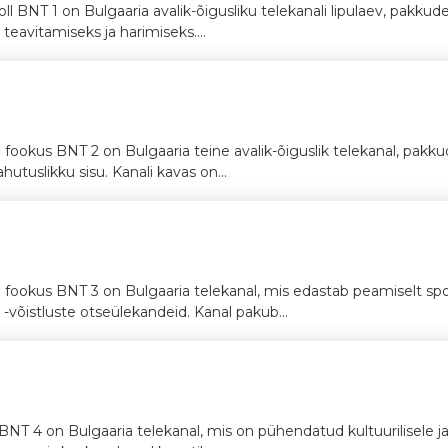
oll BNT 1 on Bulgaaria avalik-õigusliku telekanali lipulaev, pakkud
 teavitamiseks ja harimiseks....
kus BNT 2 on Bulgaaria teine avalik-õiguslik telekanal, pakkudes
hutuslikku sisu. Kanali kavas on...
ookus BNT 3 on Bulgaaria telekanal, mis edastab peamiselt spor
 -võistluste otseülekandeid. Kanal pakub...
 4 on Bulgaaria telekanal, mis on pühendatud kultuurilisele ja h