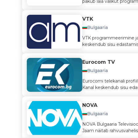
pakub laia valikut progra
VTK
Bulgaaria
VTK programmeerimine ja 
keskendub sisu edastamisele
Eurocom TV
Bulgaaria
Eurocomi telekanali profi
Kanal keskendub sisu edas
NOVA
Bulgaaria
NOVA Bulgaaria Televisioo
Jaam näitab rahvusvahelisi s