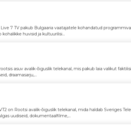
e Live 7 TV pakub Bulgaaria vaatajatele kohandatud programmival
ohalikke huvisid ja kultuurilisi...
Rootsis asuv avalik-õiguslik telekanal, mis pakub laia valikut faktili
id, draamasarju,...
SVT2 on Rootsi avalik-õiguslik telekanal, mida haldab Sveriges Tele
lgas uudiseid, dokumentaalfilme,...