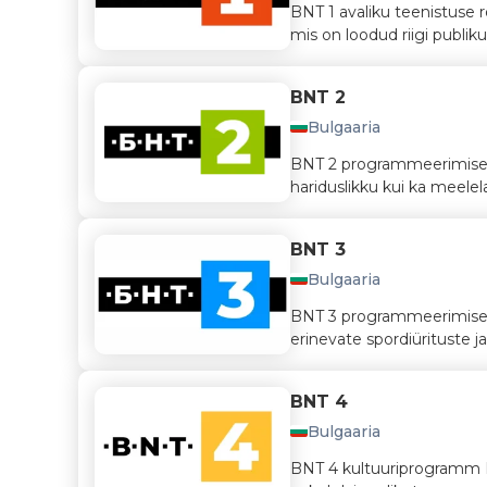
BNT 1 avaliku teenistuse r
mis on loodud riigi publiku
BNT 2
Bulgaaria
BNT 2 programmeerimise foo
hariduslikku kui ka meelela
BNT 3
Bulgaaria
BNT 3 programmeerimise f
erinevate spordiürituste ja
BNT 4
Bulgaaria
BNT 4 kultuuriprogramm BNT