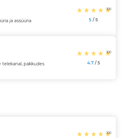
100
5
/ 5
ria ja assüüria
100
4.7
/ 5
e telekanal, pakkudes
100