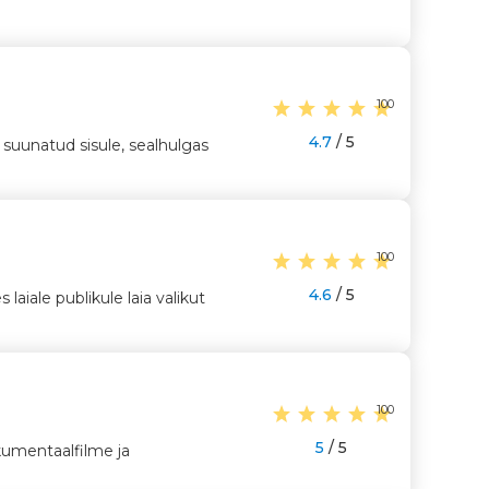
100
4.7
/ 5
suunatud sisule, sealhulgas
100
4.6
/ 5
aiale publikule laia valikut
100
5
/ 5
kumentaalfilme ja