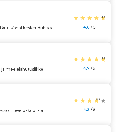
100
4.6
/ 5
ikut. Kanal keskendub sisu
100
4.7
/ 5
si ja meelelahutuslikke
80
4.3
/ 5
vision. See pakub laia