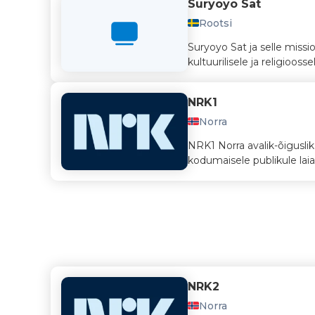
Suryoyo Sat
Rootsi
Suryoyo Sat ja selle miss
kultuurilisele ja religioos
NRK1
Norra
NRK1 Norra avalik-õigusli
kodumaisele publikule laia v
NRK2
Norra