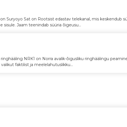
ioon Suryoyo Sat on Rootsist edastav telekanal, mis keskendub süü
sele sisule. Jaam teenindab süüria õigeusu...
k ringhääling NRK1 on Norra avalik-õigusliku ringhäälingu peamin
alikut faktilist ja meelelahutuslikku...