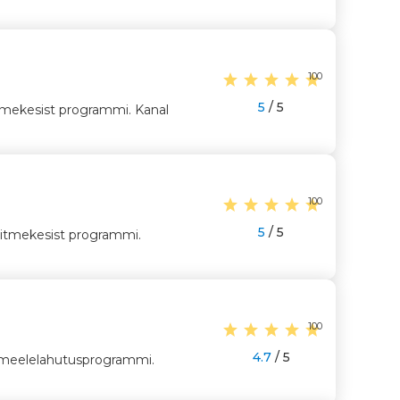
100
5
/ 5
tmekesist programmi. Kanal
100
5
/ 5
mitmekesist programmi.
100
4.7
/ 5
st meelelahutusprogrammi.