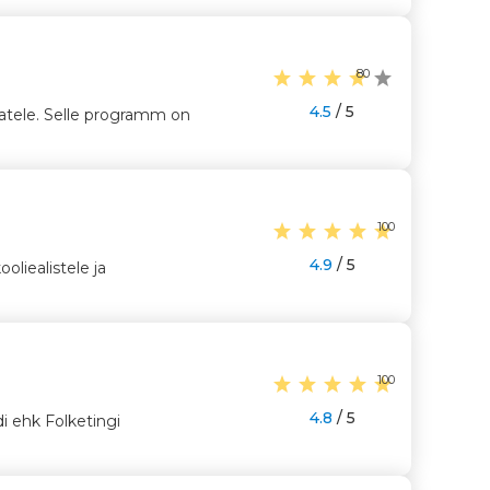
80
4.5
/ 5
jatele. Selle programm on
100
4.9
/ 5
liealistele ja
100
4.8
/ 5
i ehk Folketingi