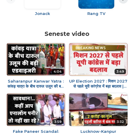
Jonack
Rang TV
Seneste video
4:04
3:49
Saharanpur Kanwar Yatra :
UP Election 2027 : मिशन 2027
कांवड़ यात्रा के बीच दारुल उलूम की बड़ी
से पहले यूपी कांग्रेस में बड़ा बदलाव |
एडवाइजरी | Breaking News |
Rahul Gandhi | Congress
CM Yogi
3:59
3:32
Fake Paneer Scandal:
Lucknow-Kanpur