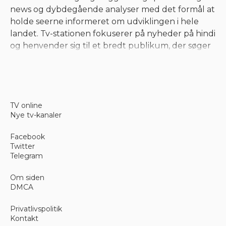
news og dybdegående analyser med det formål at
holde seerne informeret om udviklingen i hele
landet. Tv-stationen fokuserer på nyheder på hindi
og henvender sig til et bredt publikum, der søger
rettidige opdateringer.
Nyhedsprogrammeringsformate
TV online
Nye tv-kanaler
Stationen tilbyder en blanding af live-nyheder,
debatprogrammer og undersøgende segmenter.
Facebook
Programmet omfatter debatter i bedste sendetid,
Twitter
morgennyhedsresuméer og særlige rapporter om
Telegram
vigtige historier. Seerne kan følge løbende
begivenheder gennem løbende dækning under
Om siden
DMCA
vigtige udviklinger. Kanalen har også
ekspertkommentarer og paneldiskussioner, der
Privatlivspolitik
udforsker forskellige perspektiver på centrale
Kontakt
emner.