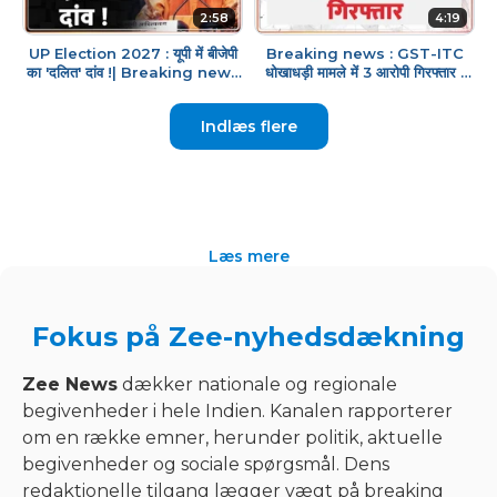
2:58
4:19
UP Election 2027 : यूपी में बीजेपी
Breaking news : GST-ITC
का 'दलित' दांव !| Breaking news
धोखाधड़ी मामले में 3 आरोपी गिरफ्तार |
| Rahul Gandhi | Congress
Assam Police | STF | Latest
news
Indlæs flere
Læs mere
Fokus på Zee-nyhedsdækning
Zee News
dækker nationale og regionale
begivenheder i hele Indien. Kanalen rapporterer
om en række emner, herunder politik, aktuelle
begivenheder og sociale spørgsmål. Dens
redaktionelle tilgang lægger vægt på breaking