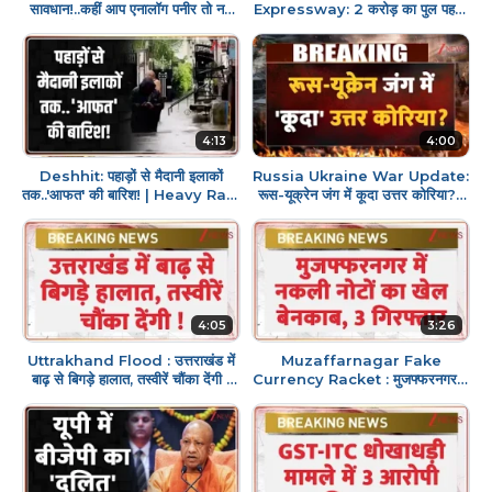
सावधान!..कहीं आप एनालॉग पनीर तो नहीं
Expressway: 2 करोड़ का पुल पहली
खा रहे? | Debate | Latest
बारिश में ही धंस गया ? | Breaking
News
news | UP News
4:13
4:00
Deshhit: पहाड़ों से मैदानी इलाकों
Russia Ukraine War Update:
तक..'आफत' की बारिश! | Heavy Rain
रूस-यूक्रेन जंग में कूदा उत्तर कोरिया? |
Fall | Flooded
Breaking news | North
Korea
4:05
3:26
Uttrakhand Flood : उत्तराखंड में
Muzaffarnagar Fake
बाढ़ से बिगड़े हालात, तस्वीरें चौंका देंगी !
Currency Racket : मुजफ्फरनगर में
IMD | Heavy Rain
नकली नोटों का खेल बेनकाब, 3 गिरफ्तार |
Breaking