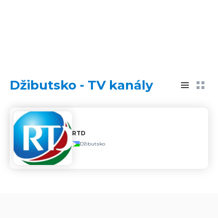
Džibutsko - TV kanály
RTD
Džibutsko