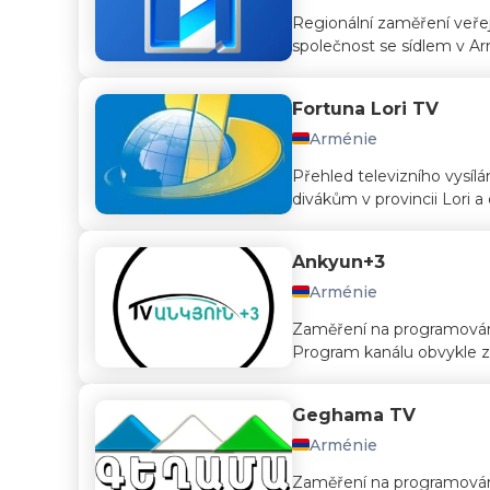
Regionální zaměření veřejné
společnost se sídlem v Arm
Fortuna Lori TV
Arménie
Přehled televizního vysílán
divákům v provincii Lori a 
Ankyun+3
Arménie
Zaměření na programován
Program kanálu obvykle za
Geghama TV
Arménie
Zaměření na programování