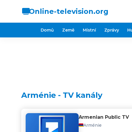
Online-television.org
Domů
Země
Místní
Zprávy
H
Arménie - TV kanály
Armenian Public TV
Arménie