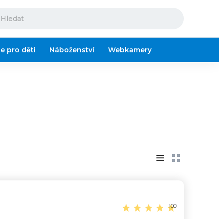
ze pro děti
Náboženství
Webkamery
100