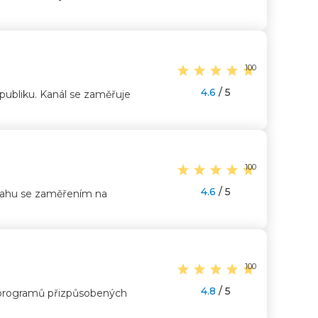
100
4.6
/ 5
ubliku. Kanál se zaměřuje
100
4.6
/ 5
bsahu se zaměřením na
100
4.8
/ 5
du programů přizpůsobených