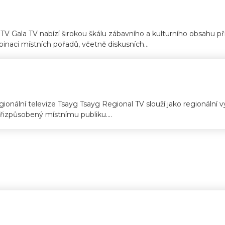
V Gala TV nabízí širokou škálu zábavního a kulturního obsahu p
inaci místních pořadů, včetně diskusních...
onální televize Tsayg Tsayg Regional TV slouží jako regionální vy
přizpůsobený místnímu publiku....