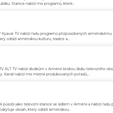
liku. Stanice nabízí mix programů, které...
 Kyavar TV nabízí řadu programů přizpůsobených arménskému p
rý odráží arménskou kulturu, tradice a...
 ALT TV nabízí divákům v Arménii širokou škálu televizního o
y. Kanál nabízí mix místně produkovaných pořadů,...
 působí jako televizní stanice se sídlem v Arménii a nabízí řa
oskytuje obsah, který odráží arménskou...