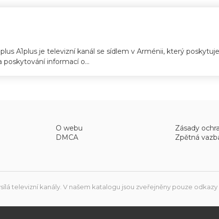
plus A1plus je televizní kanál se sídlem v Arménii, který poskytuje
 poskytování informací o...
O webu
Zásady ochr
DMCA
Zpětná vazb
sílá televizní kanály. V našem katalogu jsou zveřejněny pouze odkazy na