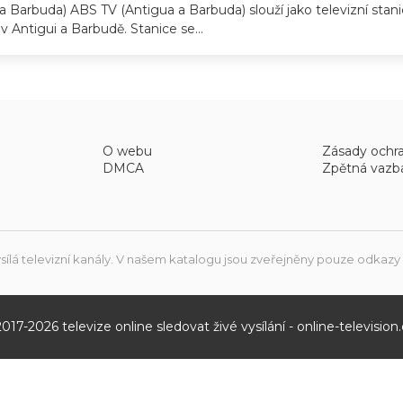
 Barbuda) ABS TV (Antigua a Barbuda) slouží jako televizní stanic
 Antigui a Barbudě. Stanice se...
O webu
Zásady ochr
DMCA
Zpětná vazb
sílá televizní kanály. V našem katalogu jsou zveřejněny pouze odkazy na
2017-
2026
televize online sledovat živé vysílání - online-television