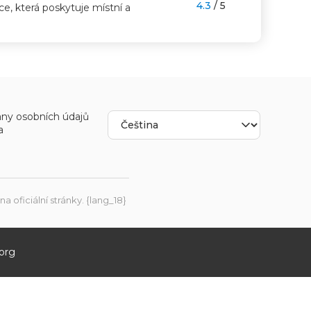
4.3
/ 5
e, která poskytuje místní a
any osobních údajů
a
 oficiální stránky. {lang_18}
.org