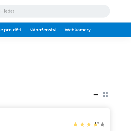
ze pro děti
Náboženství
Webkamery
80