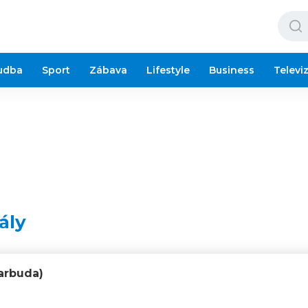
udba
Sport
Zábava
Lifestyle
Business
Televi
ály
arbuda)