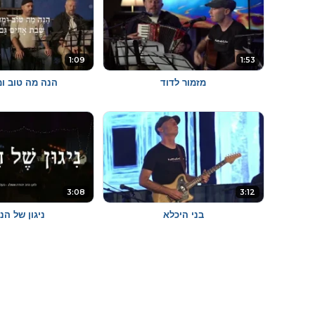
1:09
1:53
מזמור לדוד
הנה מה טוב ומ
3:08
3:12
בני היכלא
ניגון של ה