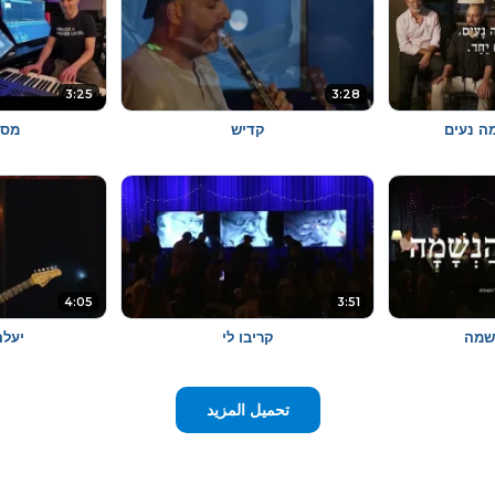
3:25
3:28
ה נעים
קדיש
מסו
4:05
3:51
נשמה
קריבו לי
יעלה
تحميل المزيد