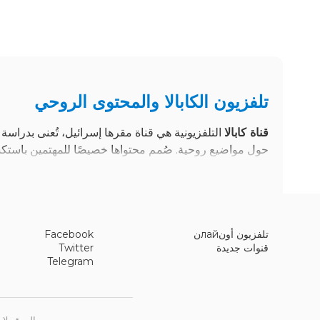
تلفزيون الكابالا والمحتوى الروحي
قناة كابالا
التلفزيونية هي قناة مقرها إسرائيل، تُعنى بدراس
حول مواضيع روحية. صُمم محتواها خصيصًا للمهتمين باستكشاف
متناول الجمهور العام من خلال فقرات تعليمية منظمة وتعلي
التركيز على البرامج التعليمية
تلفزيون أونлайن
Facebook
قنوات جديدة
Twitter
تقدم القناة مجموعة متنوعة من البرامج التي تغطي جوانب مختل
Telegram
مباشرةً للمشاركة في دروس تفاعلية وجلسات مباشرة يقدمها 
برامج القناة وفقًا لفقرات موضوعية تستكشف مواضيع محددة
الموقع لا ي