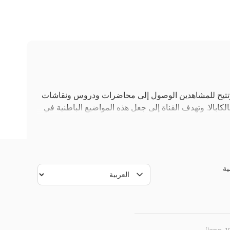
دي، وتتيح للمشاهدين الوصول إلى محاضرات ودروس ونقاشات
ابالا. وتهدف القناة إلى جعل هذه المواضيع الباطنية في
ة
، والسياق التاريخي. يمكن للمشاهدين متابعة قناة الكابالا
مما يتيح التفاعل المباشر مع المحتوى. يُنظّم جدول
 من خلال هذا التراث.