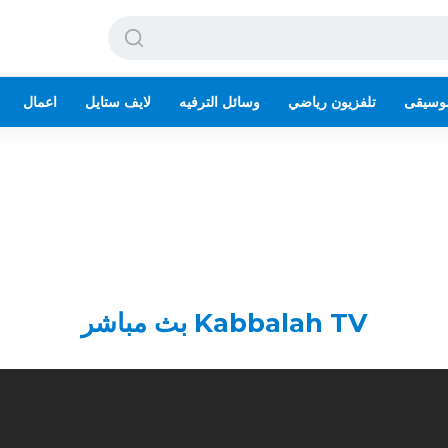
وسيقى
تلفزيون رياضي
وسائل الترفيه
لايف ستايل
اعمال
Kabbalah TV بث مباشر